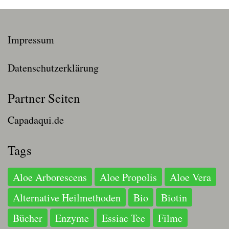
Impressum
Datenschutzerklärung
Partner Seiten
Capadaqui.de
Tags
Aloe Arborescens
Aloe Propolis
Aloe Vera
Alternative Heilmethoden
Bio
Biotin
Bücher
Enzyme
Essiac Tee
Filme