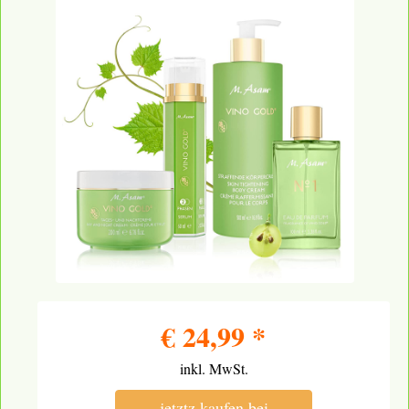
€
24,99
*
inkl. MwSt.
jetztz kaufen bei