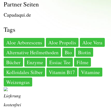
Partner Seiten
Capadaqui.de
Tags
Aloe Arborescens
Aloe Propolis
Aloe Vera
Alternative Heilmethoden
Bio
Biotin
Bücher
Enzyme
Essiac Tee
Filme
Kolloidales Silber
Vitamin B17
Vitamine
Weizengras