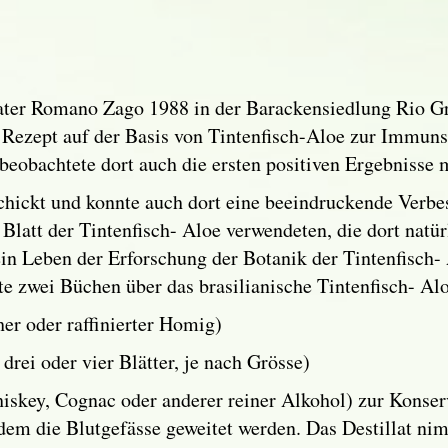
ter Romano Zago 1988 in der Barackensiedlung Rio Gran
s Rezept auf der Basis von Tintenfisch-Aloe zur Immun
obachtete dort auch die ersten positiven Ergebnisse m
schickt und konnte auch dort eine beeindruckende Ver
Blatt der Tintenfisch- Aloe verwendeten, die dort natü
n Leben der Erforschung der Botanik der Tintenfisch- 
 zwei Büchen über das brasilianische Tintenfisch- Aloe
er oder raffinierter Homig)
drei oder vier Blätter, je nach Grösse)
(Whiskey, Cognac oder anderer reiner Alkohol) zur Kon
em die Blutgefässe geweitet werden. Das Destillat nimm