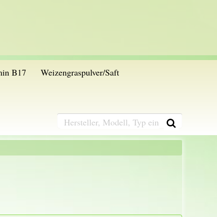
min B17
Weizengraspulver/Saft