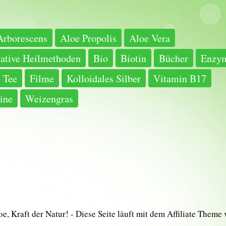
Arborescens
Aloe Propolis
Aloe Vera
native Heilmethoden
Bio
Biotin
Bücher
Enzy
 Tee
Filme
Kolloidales Silber
Vitamin B17
ine
Weizengras
e, Kraft der Natur! - Diese Seite läuft mit dem Affiliate Theme