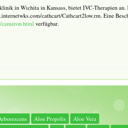
klinik in Wichita in Kansass, bietet IVC-Therapien an. 
w.internetwks.com/cathcart/Cathcart2low.rm. Eine Bes
/cameron.html
verfügbar.
Arborescens
Aloe Propolis
Aloe Vera