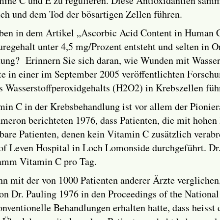
mine C und E zu regulieren. Diese Antioxidantien sam
h und dem Tod der bösartigen Zellen führen.
ieben in dem Artikel „Ascorbic Acid Content in Human
regehalt unter 4,5 mg/Prozent entsteht und selten in 
dung? Erinnern Sie sich daran, wie Wunden mit Wasser
e in einer im September 2005 veröffentlichten Forschun
 Wasserstoffperoxidgehalts (H2O2) in Krebszellen führ
min C in der Krebsbehandlung ist vor allem der Pionie
ameron berichteten 1976, dass Patienten, die mit hohe
hbare Patienten, denen kein Vitamin C zusätzlich verab
 of Leven Hospital in Loch Lomonside durchgeführt. Dr
ramm Vitamin C pro Tag.
n mit der von 1000 Patienten anderer Ärzte verglichen
n Dr. Pauling 1976 in den Proceedings of the National
konventionelle Behandlungen erhalten hatte, dass heiss