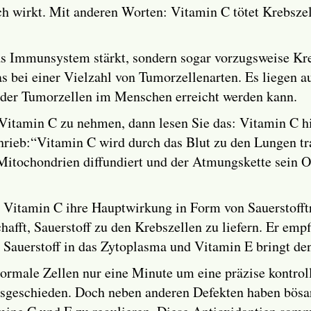
ch wirkt. Mit anderen Worten: Vitamin C tötet Krebszel
as Immunsystem stärkt, sondern sogar vorzugsweise Kreb
as bei einer Vielzahl von Tumorzellenarten. Es liegen a
 der Tumorzellen im Menschen erreicht werden kann.
itamin C zu nehmen, dann lesen Sie das: Vitamin C hil
rieb:“Vitamin C wird durch das Blut zu den Lungen tra
e Mitochondrien diffundiert und der Atmungskette sein O
s Vitamin C ihre Hauptwirkung in Form von Sauerstofft
chafft, Sauerstoff zu den Krebszellen zu liefern. Er em
 Sauerstoff in das Zytoplasma und Vitamin E bringt den
ormale Zellen nur eine Minute um eine präzise kontrol
ausgeschieden. Doch neben anderen Defekten haben bösar