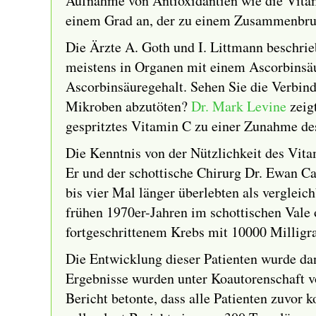
Aufnahme von Antioxidantien wie die Vita
einem Grad an, der zu einem Zusammenbruc
Die Ärzte A. Goth und I. Littmann beschr
meistens in Organen mit einem Ascorbinsäu
Ascorbinsäuregehalt. Sehen Sie die Verbin
Mikroben abzutöten?
Dr. Mark Levine
zeigt
gespritztes Vitamin C zu einer Zunahme des
Die Kenntnis von der Nützlichkeit des Vita
Er und der schottische Chirurg Dr. Ewan C
bis vier Mal länger überlebten als vergleic
frühen 1970er-Jahren im schottischen Vale
fortgeschrittenem Krebs mit 10000 Millig
Die Entwicklung dieser Patienten wurde dan
Ergebnisse wurden unter Koautorenschaft vo
Bericht betonte, dass alle Patienten zuvor 