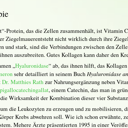
pie
-Protein, das die Zellen zusammenhält, ist Vitamin C u
der Ziegelmauerentsteht nicht wirklich durch ihre Zie
en und stark, sind die Verbindungen zwischen den Zelle
 ihnen auszubreiten. Gutes Kollagen kann daher den Kr
amen „
Hyaluronidase
“ ab, das ihnen hilft, das Kollage
meron
sehr detailliert in seinem Buch
Hyaluronidase a
t
Dr. Matthies Rath
zur Nahrungsergänzung neben Vitam
pigallocatechingallat
, einem Catechin, das man in grü
 die Wirksamkeit der Kombination dieser vier Substanz
um die Leukozyten zu erzeugen und zu mobilisieren, d
örper Krebs abwehren soll. Wie ich schon erwähnte, z
em. Mehere Ärzte präsentierten 1995 in einer Veröffe