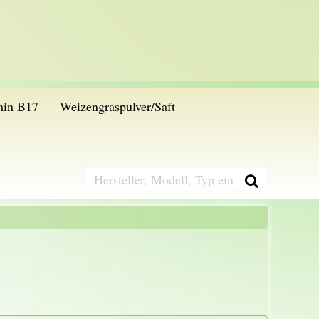
min B17
Weizengraspulver/Saft