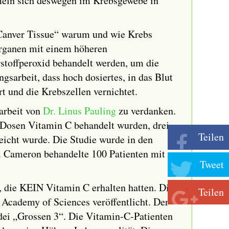
meln sich deswegen im Krebsgewebe in
 Canver Tissue“ warum und wie Krebs
Organen mit einem höheren
stoffperoxid behandelt werden, um die
gsarbeit, dass hoch dosiertes, in das Blut
t und die Krebszellen vernichtet.
rarbeit von
Dr. Linus Pauling
zu verdanken.
n Dosen Vitamin C behandelt wurden, drei
Teilen
reicht wurde. Die Studie wurde in den
. Cameron behandelte 100 Patienten mit
Tweet
, die KEIN Vitamin C erhalten hatten. Die
Teilen
 Academy of Sciences veröffentlicht. Der
t dei „Grossen 3“. Die Vitamin-C-Patienten