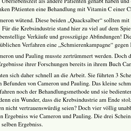
r Überlebenszeit als andere Patienten gehabt haben und
anken PAtienten eine Behandlung mit Vitamin C einer C
eron wütend. Diese beiden „Quacksalber“ sollten mit i
Für die Krebsindustrie stand hier zu viel auf dem Spie
ebenstellige Verkäufe und grosszügige Abfindungen! Di
üblichen Verfahren eine „Schmierenkampagne“ gegen D
meron und Pauling musste zertrümmert werden. Doch die
rgebnisse ihrer Forschungen bereits in ihrem Buch Can
n sich daher schnell an die Arbeit. Sie führten 3 Sche
n Befunden von Cameron und Pauling. Das kleine schmut
fahren noch der Behandlungsmethode und sie bedienten 
es denn ein Wunder, dass die Krebsindustrie am Ende st
n nicht vertrauenswürdig seien? Doch vier völlig unab
Ergebniss wie Cameron und Pauling. Die drei Scheinst
selben Ergebniss.