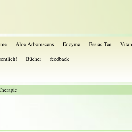
eme
Aloe Arborescens
Enzyme
Essiac Tee
Vita
entlich!
Bücher
feedback
Therapie