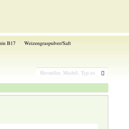
min B17
Weizengraspulver/Saft