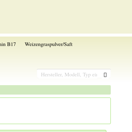
min B17
Weizengraspulver/Saft