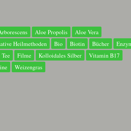
Arborescens
Aloe Propolis
Aloe Vera
native Heilmethoden
Bio
Biotin
Bücher
Enzy
 Tee
Filme
Kolloidales Silber
Vitamin B17
ine
Weizengras