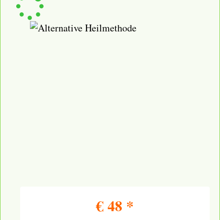
€
48
*