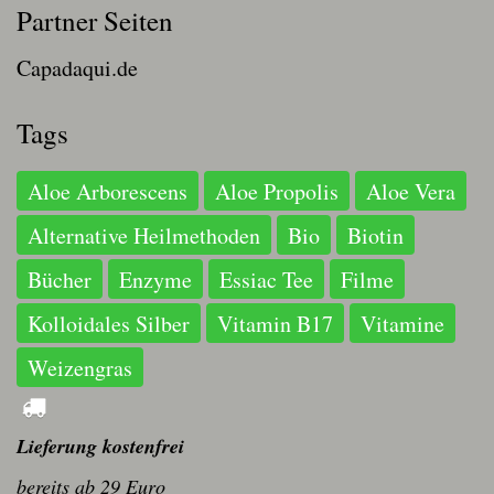
Partner Seiten
Capadaqui.de
Tags
Aloe Arborescens
Aloe Propolis
Aloe Vera
Alternative Heilmethoden
Bio
Biotin
Bücher
Enzyme
Essiac Tee
Filme
Kolloidales Silber
Vitamin B17
Vitamine
Weizengras
Lieferung kostenfrei
bereits ab 29 Euro