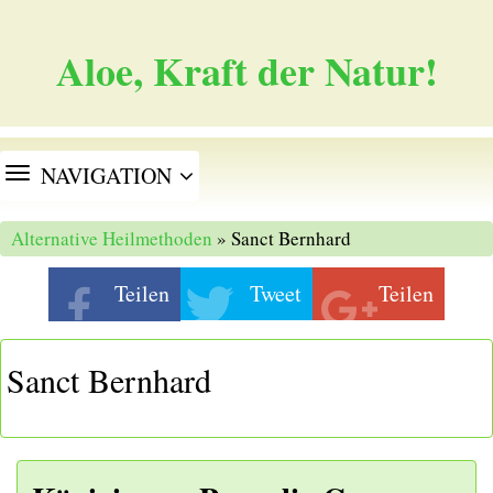
Aloe, Kraft der Natur!
TOGGLE
NAVIGATION
NAVIGATION
Alternative Heilmethoden
» Sanct Bernhard
Teilen
Tweet
Teilen
Sanct Bernhard