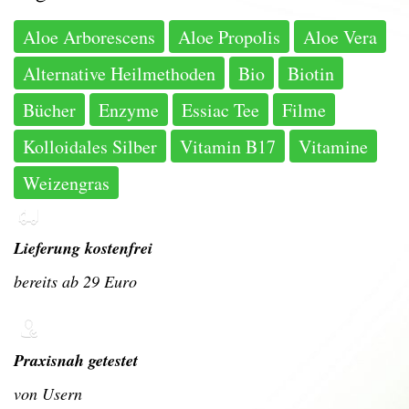
Aloe Arborescens
Aloe Propolis
Aloe Vera
Alternative Heilmethoden
Bio
Biotin
Bücher
Enzyme
Essiac Tee
Filme
Kolloidales Silber
Vitamin B17
Vitamine
Weizengras
Lieferung kostenfrei
bereits ab 29 Euro
Praxisnah getestet
von Usern