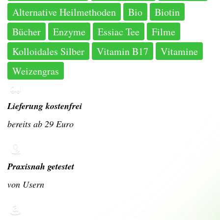
Alternative Heilmethoden
Bio
Biotin
Bücher
Enzyme
Essiac Tee
Filme
Kolloidales Silber
Vitamin B17
Vitamine
Weizengras
Lieferung kostenfrei
bereits ab 29 Euro
Praxisnah getestet
von Usern