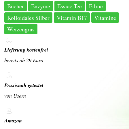
Bücher
Enzyme
Essiac Tee
Filme
Kolloidales Silber
Vitamin B17
Vitamine
Weizengras
Lieferung kostenfrei
bereits ab 29 Euro
Praxisnah getestet
von Usern
Amazon