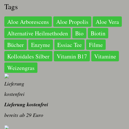
Tags
Aloe Arborescens
Aloe Propolis
Aloe Vera
Alternative Heilmethoden
Bio
Biotin
Bücher
Enzyme
Essiac Tee
Filme
Kolloidales Silber
Vitamin B17
Vitamine
Weizengras
Lieferung kostenfrei
bereits ab 29 Euro