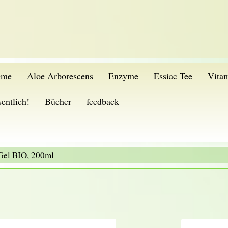
eme
Aloe Arborescens
Enzyme
Essiac Tee
Vita
entlich!
Bücher
feedback
Gel BIO, 200ml