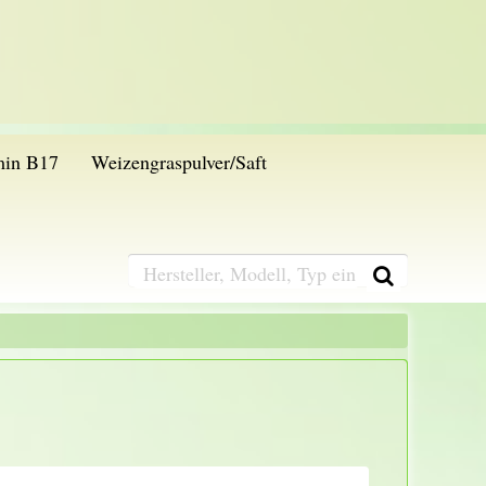
min B17
Weizengraspulver/Saft