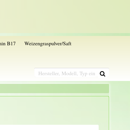
min B17
Weizengraspulver/Saft