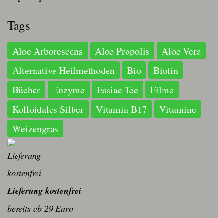
Tags
Aloe Arborescens
Aloe Propolis
Aloe Vera
Alternative Heilmethoden
Bio
Biotin
Bücher
Enzyme
Essiac Tee
Filme
Kolloidales Silber
Vitamin B17
Vitamine
Weizengras
Lieferung kostenfrei
bereits ab 29 Euro