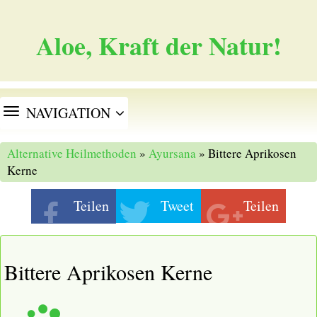
Aloe, Kraft der Natur!
TOGGLE
NAVIGATION
NAVIGATION
Alternative Heilmethoden
»
Ayursana
» Bittere Aprikosen
Kerne
Teilen
Tweet
Teilen
Bittere Aprikosen Kerne