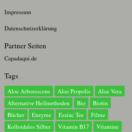
Impressum
Datenschutzerklärung
Partner Seiten
Capadaqui.de
Tags
Aloe Arborescens
Aloe Propolis
Aloe Vera
Alternative Heilmethoden
Bio
Biotin
Bücher
Enzyme
Essiac Tee
Filme
Kolloidales Silber
Vitamin B17
Vitamine